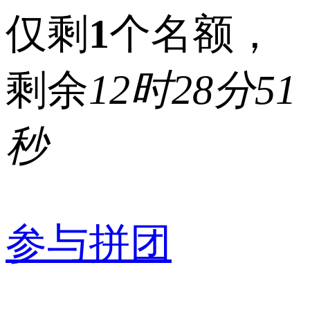
仅剩
1
个名额，
剩余
12时28分51
秒
参与拼团