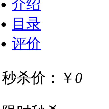
介绍
目录
评价
秒杀价：￥
0