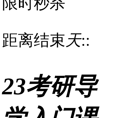
限时秒杀
距离结束
天
:
:
23考研导