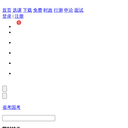
首页
选课
下载
免费
时政
行测
申论
面试
登录
|
注册
0
省考
国考