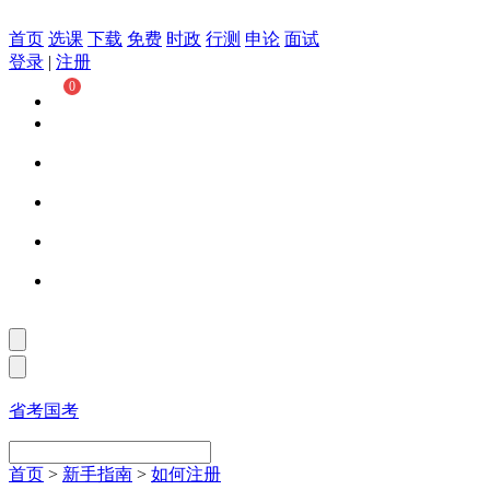
首页
选课
下载
免费
时政
行测
申论
面试
登录
|
注册
0
省考
国考
首页
>
新手指南
>
如何注册