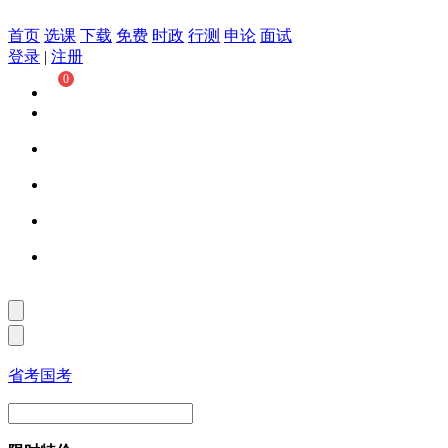
首页
选课
下载
免费
时政
行测
申论
面试
登录
|
注册
0
省考
国考