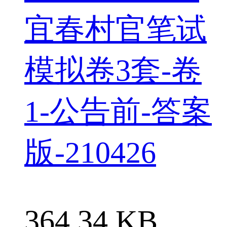
宜春村官笔试
模拟卷3套-卷
1-公告前-答案
版-210426
364.34 KB