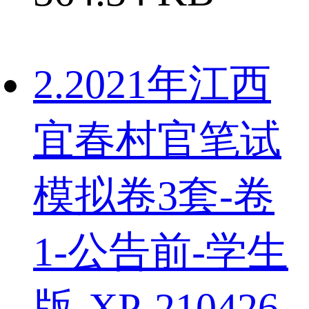
2.2021年江西
宜春村官笔试
模拟卷3套-卷
1-公告前-学生
版-XP-210426