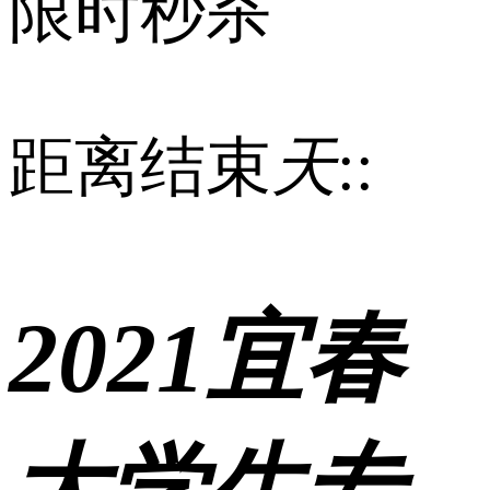
限时秒杀
距离结束
天
:
:
2021宜春