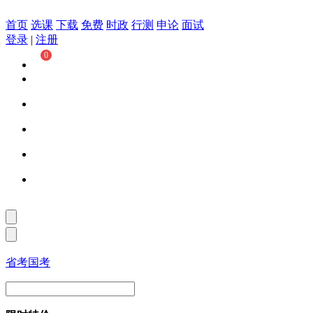
首页
选课
下载
免费
时政
行测
申论
面试
登录
|
注册
0
省考
国考