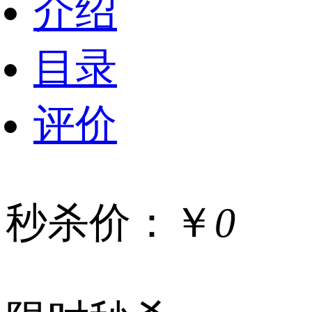
介绍
目录
评价
秒杀价：￥
0