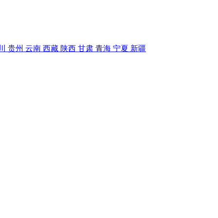
川
贵州
云南
西藏
陕西
甘肃
青海
宁夏
新疆