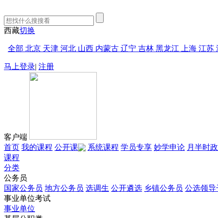
西藏
切换
全部
北京
天津
河北
山西
内蒙古
辽宁
吉林
黑龙江
上海
江苏
马上登录
|
注册
客户端
首页
我的课程
公开课
系统课程
学员专享
妙学申论
月半时政
课程
分类
公务员
国家公务员
地方公务员
选调生
公开遴选
乡镇公务员
公选领导
事业单位考试
事业单位