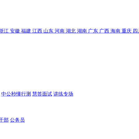
浙江
安徽
福建
江西
山东
河南
湖北
湖南
广东
广西
海南
重庆
四
中公秒懂行测
慧答面试
讲练专场
干部
公务员