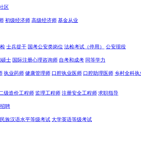
社区
师
初级经济师
高级经济师
基金从业
检
士兵提干
国考公安类岗位
法检考试（停用）
公安现役
职硕士
国际注册心理咨询师
自考和成考
同等学力
师
执业药师
健康管理师
口腔执业医师
口腔助理医师
乡村全科执
二级造价工程师
监理工程师
注册安全工程师
求职指导
招聘
民族汉语水平等级考试
大学英语等级考试