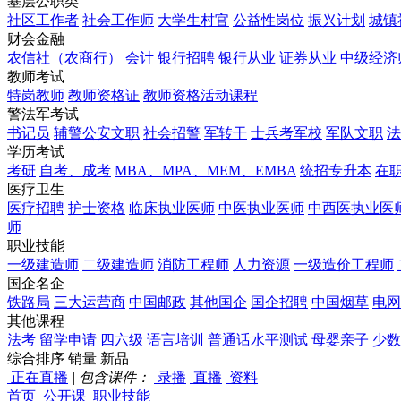
基层公职类
社区工作者
社会工作师
大学生村官
公益性岗位
振兴计划
城镇
财会金融
农信社（农商行）
会计
银行招聘
银行从业
证券从业
中级经济
教师考试
特岗教师
教师资格证
教师资格活动课程
警法军考试
书记员
辅警公安文职
社会招警
军转干
士兵考军校
军队文职
法
学历考试
考研
自考、成考
MBA、MPA、MEM、EMBA
统招专升本
在
医疗卫生
医疗招聘
护士资格
临床执业医师
中医执业医师
中西医执业医
师
职业技能
一级建造师
二级建造师
消防工程师
人力资源
一级造价工程师
国企名企
铁路局
三大运营商
中国邮政
其他国企
国企招聘
中国烟草
电网
其他课程
法考
留学申请
四六级
语言培训
普通话水平测试
母婴亲子
少数
综合排序
销量
新品
正在直播
|
包含课件：
录播
直播
资料
首页
公开课
职业技能