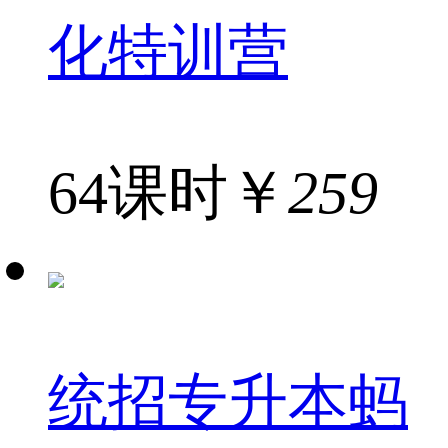
化特训营
64课时
￥
259
统招专升本蚂