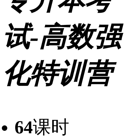
专升本考
试-高数强
化特训营
64
课时