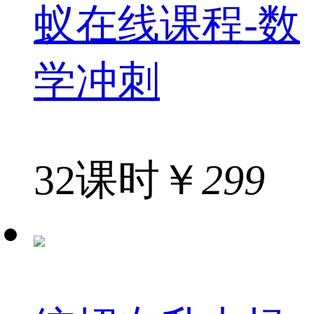
蚁在线课程-数
学冲刺
32课时
￥
299