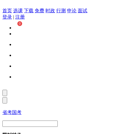
首页
选课
下载
免费
时政
行测
申论
面试
登录
|
注册
0
省考
国考