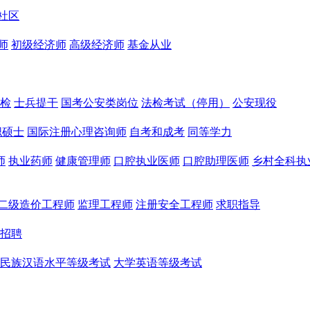
社区
师
初级经济师
高级经济师
基金从业
检
士兵提干
国考公安类岗位
法检考试（停用）
公安现役
职硕士
国际注册心理咨询师
自考和成考
同等学力
师
执业药师
健康管理师
口腔执业医师
口腔助理医师
乡村全科执
二级造价工程师
监理工程师
注册安全工程师
求职指导
招聘
民族汉语水平等级考试
大学英语等级考试