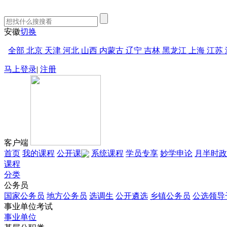
安徽
切换
全部
北京
天津
河北
山西
内蒙古
辽宁
吉林
黑龙江
上海
江苏
马上登录
|
注册
客户端
首页
我的课程
公开课
系统课程
学员专享
妙学申论
月半时政
课程
分类
公务员
国家公务员
地方公务员
选调生
公开遴选
乡镇公务员
公选领导
事业单位考试
事业单位