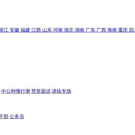
浙江
安徽
福建
江西
山东
河南
湖北
湖南
广东
广西
海南
重庆
四
中公秒懂行测
慧答面试
讲练专场
干部
公务员