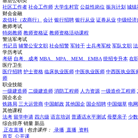
基层公职类
社区工作者
社会工作师
大学生村官
公益性岗位
振兴计划
城镇
财会金融
农信社（农商行）
会计
银行招聘
银行从业
证券从业
中级经济
教师考试
特岗教师
教师资格证
教师资格活动课程
警法军考试
书记员
辅警公安文职
社会招警
军转干
士兵考军校
军队文职
法
学历考试
考研
自考、成考
MBA、MPA、MEM、EMBA
统招专升本
在
医疗卫生
医疗招聘
护士资格
临床执业医师
中医执业医师
中西医执业医
师
职业技能
一级建造师
二级建造师
消防工程师
人力资源
一级造价工程师
国企名企
铁路局
三大运营商
中国邮政
其他国企
国企招聘
中国烟草
电网
其他课程
法考
留学申请
四六级
语言培训
普通话水平测试
母婴亲子
少数
综合排序
销量
新品
正在直播
|
包含课件：
录播
直播
资料
首页
公开课