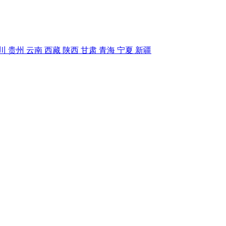
川
贵州
云南
西藏
陕西
甘肃
青海
宁夏
新疆