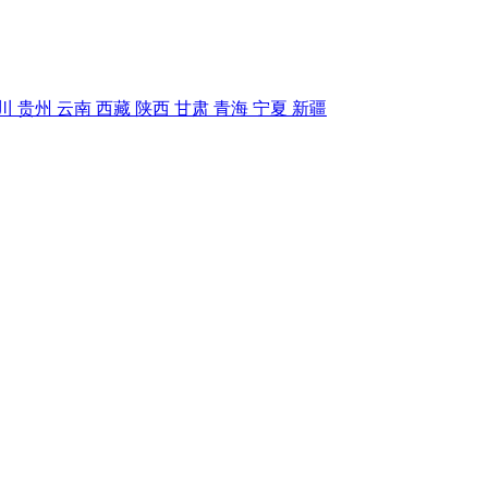
川
贵州
云南
西藏
陕西
甘肃
青海
宁夏
新疆