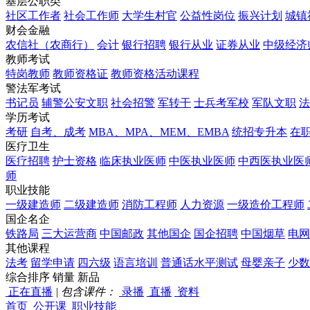
基层公职类
社区工作者
社会工作师
大学生村官
公益性岗位
振兴计划
城镇
财会金融
农信社（农商行）
会计
银行招聘
银行从业
证券从业
中级经济
教师考试
特岗教师
教师资格证
教师资格活动课程
警法军考试
书记员
辅警公安文职
社会招警
军转干
士兵考军校
军队文职
法
学历考试
考研
自考、成考
MBA、MPA、MEM、EMBA
统招专升本
在
医疗卫生
医疗招聘
护士资格
临床执业医师
中医执业医师
中西医执业医
师
职业技能
一级建造师
二级建造师
消防工程师
人力资源
一级造价工程师
国企名企
铁路局
三大运营商
中国邮政
其他国企
国企招聘
中国烟草
电网
其他课程
法考
留学申请
四六级
语言培训
普通话水平测试
母婴亲子
少数
综合排序
销量
新品
正在直播
|
包含课件：
录播
直播
资料
首页
公开课
职业技能