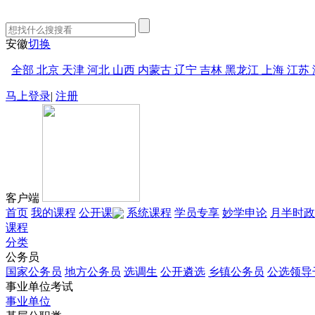
安徽
切换
全部
北京
天津
河北
山西
内蒙古
辽宁
吉林
黑龙江
上海
江苏
马上登录
|
注册
客户端
首页
我的课程
公开课
系统课程
学员专享
妙学申论
月半时政
课程
分类
公务员
国家公务员
地方公务员
选调生
公开遴选
乡镇公务员
公选领导
事业单位考试
事业单位