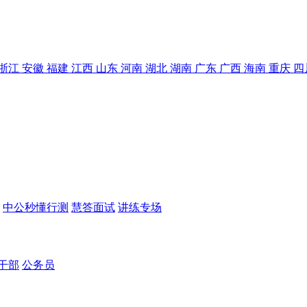
浙江
安徽
福建
江西
山东
河南
湖北
湖南
广东
广西
海南
重庆
四
中公秒懂行测
慧答面试
讲练专场
干部
公务员