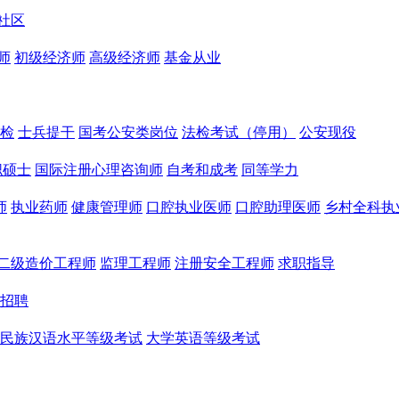
社区
师
初级经济师
高级经济师
基金从业
检
士兵提干
国考公安类岗位
法检考试（停用）
公安现役
职硕士
国际注册心理咨询师
自考和成考
同等学力
师
执业药师
健康管理师
口腔执业医师
口腔助理医师
乡村全科执
二级造价工程师
监理工程师
注册安全工程师
求职指导
招聘
民族汉语水平等级考试
大学英语等级考试