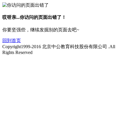
哎呀亲...你访问的页面出错了！
你要坚强些，继续发掘别的页面去吧~
回到首页
Copyright1999-2016 北京中公教育科技股份有限公司 .All
Rights Reserved