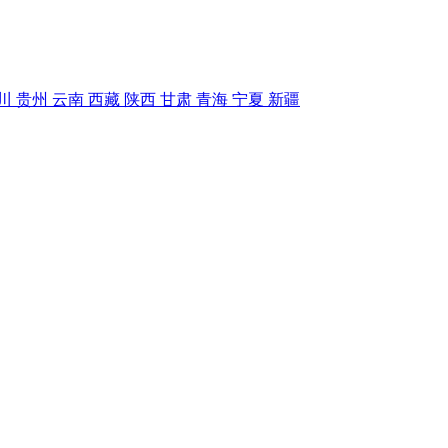
川
贵州
云南
西藏
陕西
甘肃
青海
宁夏
新疆