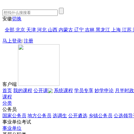
安徽
切换
全部
北京
天津
河北
山西
内蒙古
辽宁
吉林
黑龙江
上海
江苏
马上登录
|
注册
客户端
首页
我的课程
公开课
系统课程
学员专享
妙学申论
月半时政
课程
分类
公务员
国家公务员
地方公务员
选调生
公开遴选
乡镇公务员
公选领导
事业单位考试
事业单位