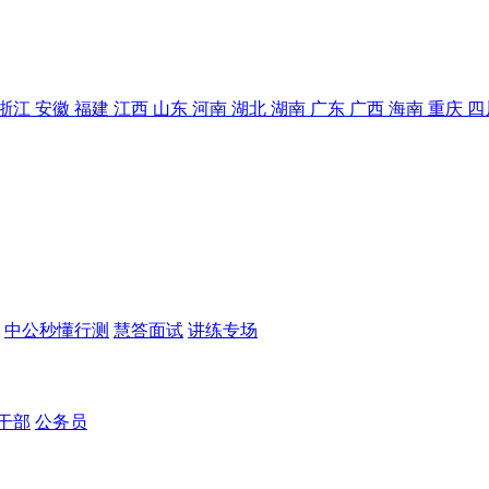
浙江
安徽
福建
江西
山东
河南
湖北
湖南
广东
广西
海南
重庆
四
中公秒懂行测
慧答面试
讲练专场
干部
公务员