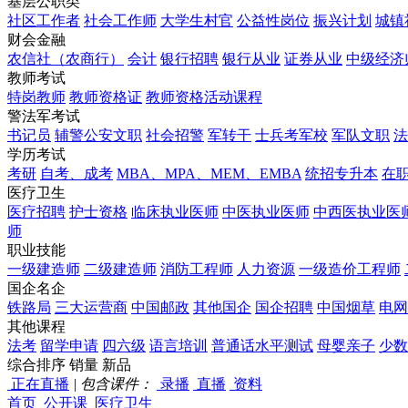
基层公职类
社区工作者
社会工作师
大学生村官
公益性岗位
振兴计划
城镇
财会金融
农信社（农商行）
会计
银行招聘
银行从业
证券从业
中级经济
教师考试
特岗教师
教师资格证
教师资格活动课程
警法军考试
书记员
辅警公安文职
社会招警
军转干
士兵考军校
军队文职
法
学历考试
考研
自考、成考
MBA、MPA、MEM、EMBA
统招专升本
在
医疗卫生
医疗招聘
护士资格
临床执业医师
中医执业医师
中西医执业医
师
职业技能
一级建造师
二级建造师
消防工程师
人力资源
一级造价工程师
国企名企
铁路局
三大运营商
中国邮政
其他国企
国企招聘
中国烟草
电网
其他课程
法考
留学申请
四六级
语言培训
普通话水平测试
母婴亲子
少数
综合排序
销量
新品
正在直播
|
包含课件：
录播
直播
资料
首页
公开课
医疗卫生