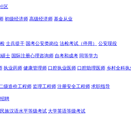
社区
师
初级经济师
高级经济师
基金从业
检
士兵提干
国考公安类岗位
法检考试（停用）
公安现役
职硕士
国际注册心理咨询师
自考和成考
同等学力
师
执业药师
健康管理师
口腔执业医师
口腔助理医师
乡村全科执
二级造价工程师
监理工程师
注册安全工程师
求职指导
招聘
民族汉语水平等级考试
大学英语等级考试