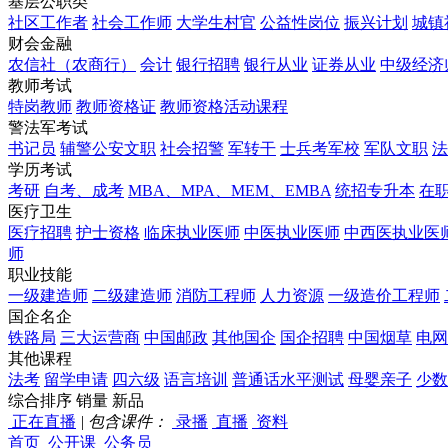
基层公职类
社区工作者
社会工作师
大学生村官
公益性岗位
振兴计划
城镇
财会金融
农信社（农商行）
会计
银行招聘
银行从业
证券从业
中级经济
教师考试
特岗教师
教师资格证
教师资格活动课程
警法军考试
书记员
辅警公安文职
社会招警
军转干
士兵考军校
军队文职
法
学历考试
考研
自考、成考
MBA、MPA、MEM、EMBA
统招专升本
在
医疗卫生
医疗招聘
护士资格
临床执业医师
中医执业医师
中西医执业医
师
职业技能
一级建造师
二级建造师
消防工程师
人力资源
一级造价工程师
国企名企
铁路局
三大运营商
中国邮政
其他国企
国企招聘
中国烟草
电网
其他课程
法考
留学申请
四六级
语言培训
普通话水平测试
母婴亲子
少数
综合排序
销量
新品
正在直播
|
包含课件：
录播
直播
资料
首页
公开课
公务员