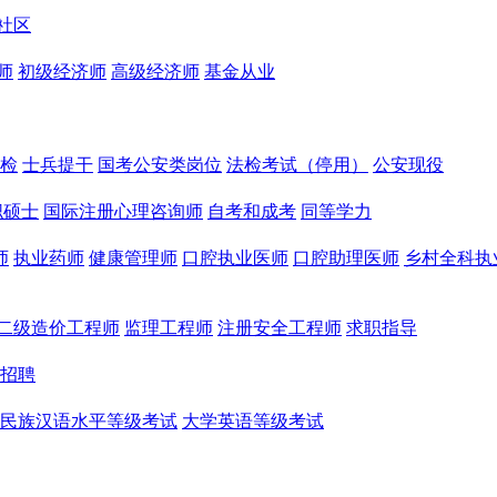
社区
师
初级经济师
高级经济师
基金从业
检
士兵提干
国考公安类岗位
法检考试（停用）
公安现役
职硕士
国际注册心理咨询师
自考和成考
同等学力
师
执业药师
健康管理师
口腔执业医师
口腔助理医师
乡村全科执
二级造价工程师
监理工程师
注册安全工程师
求职指导
招聘
民族汉语水平等级考试
大学英语等级考试