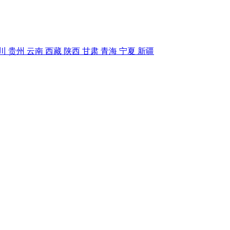
川
贵州
云南
西藏
陕西
甘肃
青海
宁夏
新疆