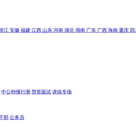
浙江
安徽
福建
江西
山东
河南
湖北
湖南
广东
广西
海南
重庆
四
中公秒懂行测
慧答面试
讲练专场
干部
公务员