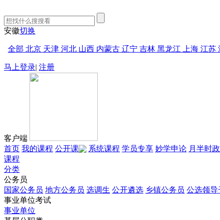
安徽
切换
全部
北京
天津
河北
山西
内蒙古
辽宁
吉林
黑龙江
上海
江苏
马上登录
|
注册
客户端
首页
我的课程
公开课
系统课程
学员专享
妙学申论
月半时政
课程
分类
公务员
国家公务员
地方公务员
选调生
公开遴选
乡镇公务员
公选领导
事业单位考试
事业单位