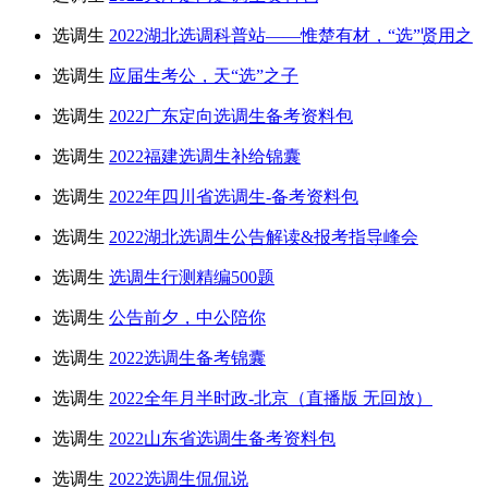
选调生
2022湖北选调科普站——惟楚有材，“选”贤用之
选调生
应届生考公，天“选”之子
选调生
2022广东定向选调生备考资料包
选调生
2022福建选调生补给锦囊
选调生
2022年四川省选调生-备考资料包
选调生
2022湖北选调生公告解读&报考指导峰会
选调生
选调生行测精编500题
选调生
公告前夕，中公陪你
选调生
2022选调生备考锦囊
选调生
2022全年月半时政-北京（直播版 无回放）
选调生
2022山东省选调生备考资料包
选调生
2022选调生侃侃说